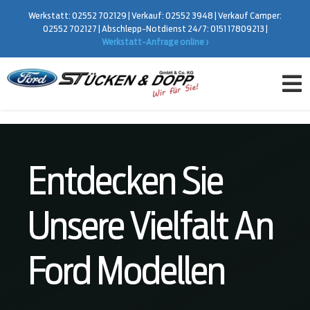
Zum
Werkstatt:
02552 702129
|
Verkauf:
02552 3948
|
Verkauf Camper:
Inhalt
02552 702127
|
Abschlepp-Notdienst 24/7:
0151 17809213
|
Werkstatt-Anfrage online ›
springen
Tog
Verkauf
Nav
Service
Finanzierungsrechner
Kostenlose Online-Bewertung
Entdecken Sie
Vermietung
K
r
Name
Unsere Vielfalt An
e
Ford Camper
d
i
N
Über Uns
t
a
Ford Modellen
a
m
Vorname
Nachname
u
e
s
*
w
Standard-Ratenkredit