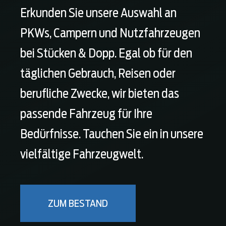
E-Mail
a
Erkunden Sie unsere Auswahl an
h
l
E
PKWs, Campern und Nutzfahrzeugen
*
-
M
bei Stücken & Dopp. Egal ob für den
a
i
Telefon
täglichen Gebrauch, Reisen oder
l
-
T
berufliche Zwecke, wir bieten das
A
e
d
Ballon-Finanzierung
l
r
passende Fahrzeug für Ihre
e
e
f
s
Bedürfnisse. Tauchen Sie ein in unsere
o
s
n
e
vielfältige Fahrzeugwelt.
Name
*
N
a
m
ZUM BESTAND
Vorname
Nachname
e
*