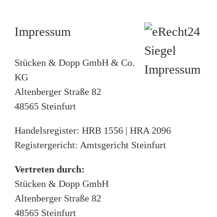
E-Mail
a
h
l
E
Kaufpreis
Impressum
*
-
M
K
a
a
Stücken & Dopp GmbH & Co.
i
Telefon
u
l
KG
f
-
p
T
A
Altenberger Straße 82
r
e
d
Anzahlung
48565 Steinfurt
e
l
r
i
e
e
s
f
s
A
Handelsregister: HRB 1556 | HRA 2096
*
o
s
n
Registergericht: Amtsgericht Steinfurt
n
e
z
*
a
h
Vertreten durch:
Fahrgestellnummer
l
Laufzeit
Stücken & Dopp GmbH
u
n
F
Altenberger Straße 82
g
L
a
*
48565 Steinfurt
a
h