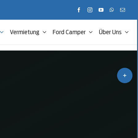
Vermietung
Ford Camper
Über Uns
Toggle
Sliding
Bar
Area
erung