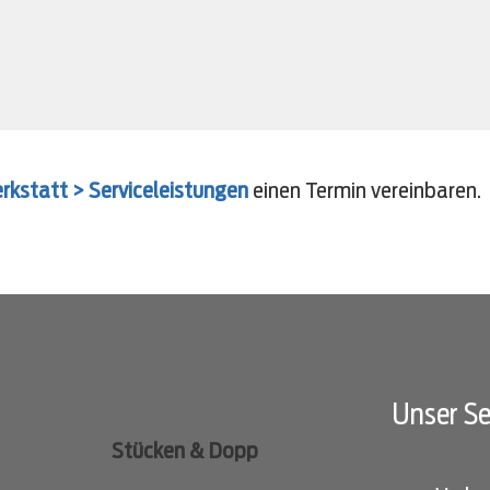
Drag & Drop Files,
Choose Files to Upload
Du kannst bis zu 10 Dateien hochladen.
paar Bilder vom Fahrzeug hochladen.
ungen
rkstatt > Serviceleistungen
einen Termin vereinbaren.
Unser Se
Stücken & Dopp
ich, dass ich die
Daten­schutz­erklärung
gelesen habe.