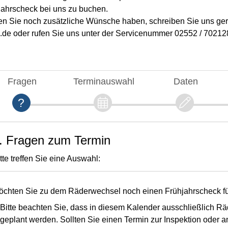
gschein unter Ziffer B zu finden.
ich, dass ich die
Daten­schutz­erklärung
gelesen habe.
ngsbeispiel der Creditplus Bank AG, Augustenstraße 7,
nehmer Verbraucher, besteht nach Vertragsschluss ein 
ach §495 BGB.
and des Fahrzeuges
ensbedingungen sind Sie verpflichtet eine Vollkaskove
ystem bewerten
PER 