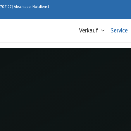
 702127
|
Abschlepp-Notdienst
Verkauf
Service
hner
Online-Bewertung
Nachname
ard-Ratenkredit
Ballon-Finanzi