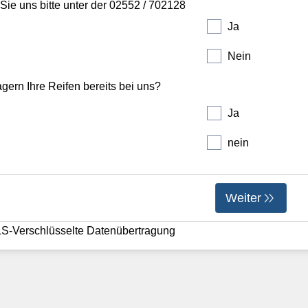
hochladen
Drag & Drop Files,
Choose Files to Upload
Du kannst bis zu 4 Dateien hochladen.
rzeugschein hochladen oder alle wichtigen Daten in den nächsten Schritten ei
eug