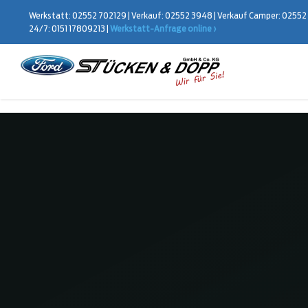
Zum
Werkstatt:
02552 702129
|
Verkauf:
02552 3948
|
Verkauf Camper:
02552
Inhalt
24/7:
0151 17809213
|
Werkstatt-Anfrage online ›
springen
Finanzierungsrec
Kostenlose 
K
r
Name
e
d
i
N
t
a
a
m
Vorname
u
e
s
*
Stand
w
E-Mail
a