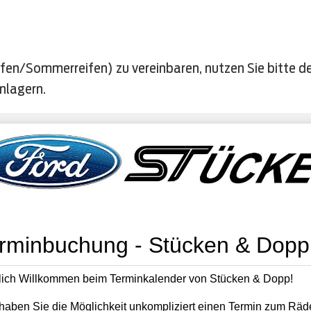
ifen/Sommerreifen) zu vereinbaren, nutzen Sie bitte d
nlagern.
Region
er
Land
ungen
 immer 17 Ziffern lang und im Fahrzeugschein unter Ziffer E zu finden.