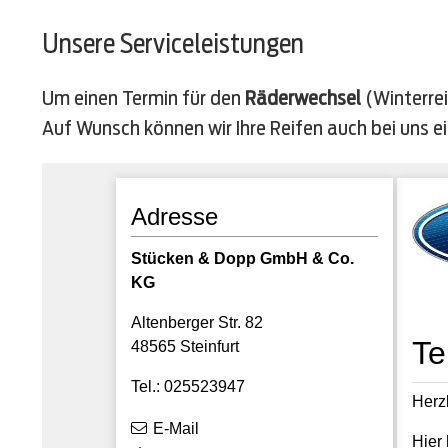
Adresse
f
o
Unsere Serviceleistungen
n
A
n
s
Um einen Termin für den
Räderwechsel
(Winterre
Adresszeile 1
c
Auf Wunsch können wir Ihre Reifen auch bei uns ei
h
r
i
Stadt
f
t
Fahrgestellnumm
Postleitzahl
Sonstige Anmerk
F
a
h
Die Fahrgestellnummer ist
S
r
o
g
n
e
Erstzulassung
s
s
t
t