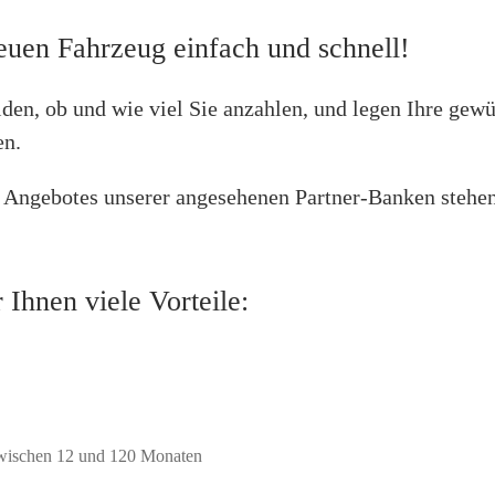
uen Fahrzeug einfach und schnell!
lnummer ist immer 17 Ziffern lang und im Fahrzeugschein unter Ziffer E zu fi
iden, ob und wie viel Sie anzahlen, und legen Ihre gew
ung
en.
Region
n Angebotes unserer angesehenen Partner-Banken stehen
m Fahrzeugschein unter Ziffer B zu finden.
Land
ungen
stand
 Ihnen viele Vorteile:
er Zustand des Fahrzeuges
zwischen 12 und 120 Monaten