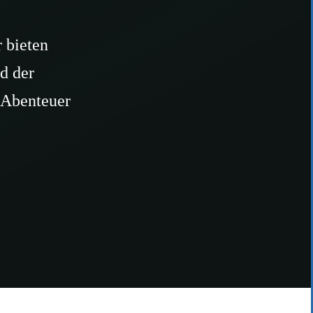
 bieten
rd der
s Abenteuer