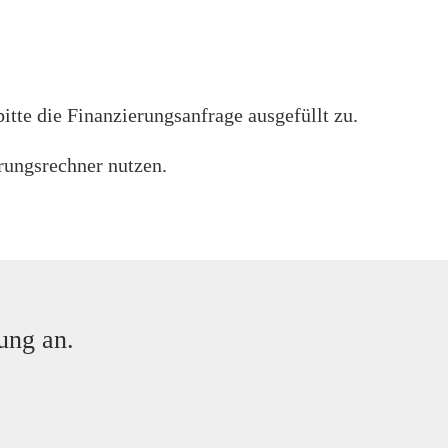
ulnotensystem bewerten
ich, dass ich die
Daten­schutz­erklärung
gelesen habe.
ellung
tte die Finanzierungsanfrage ausgefüllt zu.
rungsbeispiel der Creditplus Bank AG, Augustenstra
 Darlehensnehmer Verbraucher, besteht nach Vertragssc
rungsrechner nutzen.
errufsrecht nach §495 BGB.
nsbedingungen sind Sie verpflichtet eine Vollkaskove
chein hochladen
PER E
ung an.
Drag & Drop Files,
Choose Files to Upload
Du kannst bis zu 4 Dateien hochladen.
euren Fahrzeugschein hochladen oder alle wichtigen Daten in den nächsten Schr