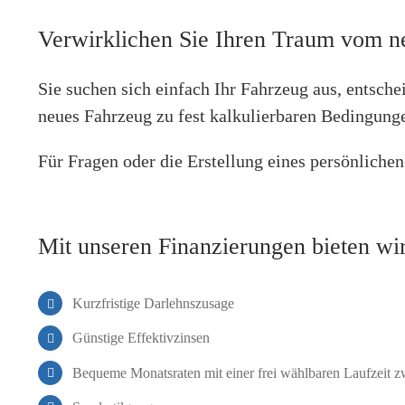
A
F
n
a
Verwirklichen Sie Ihren Traum vom ne
s
h
Adresszeile 1
Die Fahrgestel
c
r
h
g
Sie suchen sich einfach Ihr Fahrzeug aus, entsche
r
e
Erstzulass
i
s
neues Fahrzeug zu fest kalkulierbaren Bedingung
Stadt
f
t
t
e
E
l
Für Fragen oder die Erstellung eines persönliche
r
l
s
Erstzulassung i
Postleitzahl
n
t
u
z
m
u
Sonstige Anmerk
Kilometer
Mit unseren Finanzierungen bieten wir
m
l
e
a
S
r
s
K
o
*
s
i
Kurzfristige Darlehnszusage
n
u
l
s
n
o
Günstige Effektivzinsen
t
g
m
Allgemein
i
*
e
Bequeme Monatsraten mit einer frei wählbaren Laufzeit 
g
t
e
A
e