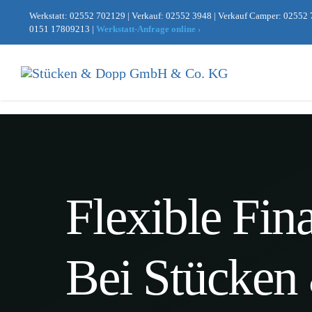
Zum
Werkstatt:
02552 702129
|
Verkauf:
02552 3948
|
Verkauf Camper:
02552 
Inhalt
0151 17809213
|
Werkstatt-Anfrage online ›
springen
Finanzierungsrec
Kostenl
Flexible Fin
K
r
Name
e
Stand
Bei Stücken
d
i
N
t
a
a
m
Vorname