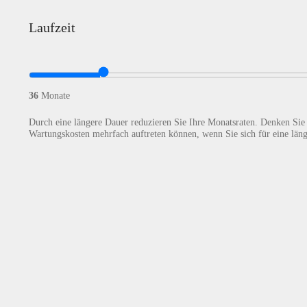
h
i
l
g
Laufzeit
u
e
n
M
g
i
L
Datenschu
*
t
a
t
u
e
D
36
Monate
Hiermit b
f
i
a
z
l
t
Durch eine längere Dauer reduzieren Sie Ihre Monatsraten. Denken Sie 
e
Wartungskosten mehrfach auftreten können, wenn Sie sich für eine läng
u
e
i
n
n
t
g
s
e
c
n
h
u
t
z
*