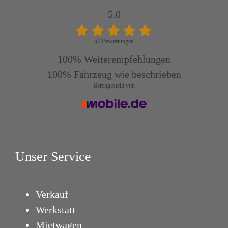
verpflichtet eine Vollkaskoversicherung
5.0
abzuschließen.
57 Bewertungen
100%
Weiterempfehlungen
PER EMAIL EMPFANGEN
100%
Fahrzeug wie beschrieben
Bereitgestellt von
Unser Service
Verkauf
Werkstatt
Mietwagen