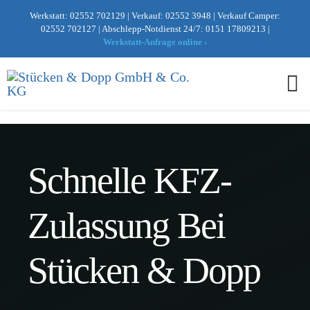
Zum
Werkstatt:
02552 702129
|
Verkauf:
02552 3948
|
Verkauf Camper:
Inhalt
02552 702127
|
Abschlepp-Notdienst 24/7:
0151 17809213
|
Werkstatt-Anfrage online ›
springen
To
Nav
Verkauf
Service
Schnelle KFZ-
Finanzierungsrechner
Kostenlose Online-Bewertung
Vermietung
K
Zulassung Bei
Ford Camper
r
Name
e
Standard-Ratenkredit
Über Uns
d
Stücken & Dopp
i
N
t
a
a
m
Vorname
Nachname
u
e
Ballon-Finanzierung