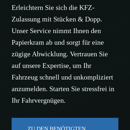
s
*
Erleichtern Sie sich die KFZ-
w
E-Mail
a
Zulassung mit Stücken & Dopp.
h
l
E
Kaufpreis
Unser Service nimmt Ihnen den
*
-
M
K
a
Papierkram ab und sorgt für eine
a
i
Telefon
u
l
zügige Abwicklung. Vertrauen Sie
f
-
p
T
A
auf unsere Expertise, um Ihr
r
e
d
Anzahlung
e
l
r
Fahrzeug schnell und unkompliziert
i
e
e
s
f
s
A
anzumelden. Starten Sie stressfrei in
*
o
s
n
n
e
z
Ihr Fahrvergnügen.
*
a
h
Fahrgestellnummer
l
Laufzeit
u
n
F
ZU DEN BENÖTIGTEN
g