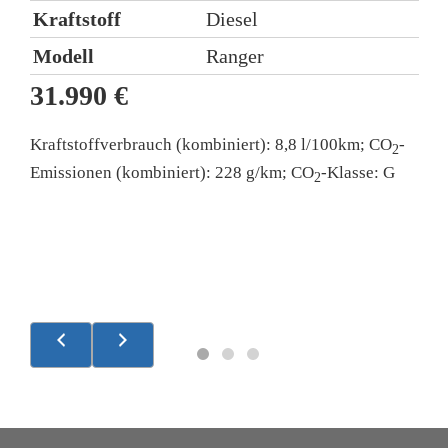
Kraftstoff
Diesel
Modell
Ranger
5
31.990 €
1
K
Kraftstoffverbrauch (kombiniert):
8,8 l/100km
;
CO
-
2
l
Emissionen (kombiniert):
228 g/km
;
CO
-Klasse:
G
2
k
B
k
k
R