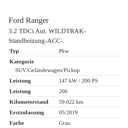
Ford
Ranger
3.2 TDCi Aut. WILDTRAK-
2
Standheizung-ACC-.
Typ
Pkw
K
Kategorie
SUV/Geländewagen/Pickup
L
Leistung
147 kW / 200 PS
L
Leistung
200
K
Kilometerstand
59.022 km
E
Erstzulassung
05/2019
Farbe
Grau
K