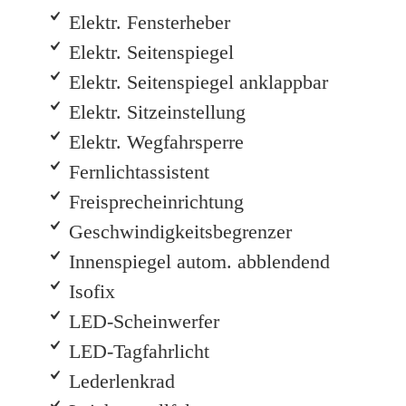
u
e
Elektr. Fensterheber
n
n
KOSTENLOS BEWERTEN
g
s
Elektr. Seitenspiegel
e
c
Elektr. Seitenspiegel anklappbar
n
h
u
Elektr. Sitzeinstellung
t
z
Elektr. Wegfahrsperre
*
Fernlichtassistent
Freisprecheinrichtung
Geschwindigkeitsbegrenzer
Innenspiegel autom. abblendend
Isofix
LED-Scheinwerfer
LED-Tagfahrlicht
Lederlenkrad