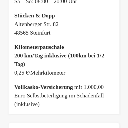
Sa – So: 08:00 – 20:00 Uhr
a
m
Vorname
Nachname
u
e
Ballon-Finanzierung
s
*
Stücken & Dopp
w
E-Mail
a
Altenberger Str. 82
h
48565 Steinfurt
l
E
Kaufpreis
*
-
M
Kilometerpauschale
K
a
a
200 km/Tag inklusive (100km bei 1/2
i
Telefon
u
l
Tag)
f
-
p
T
A
0,25 €/Mehrkilometer
r
e
d
Anzahlung
e
l
r
Vollkasko-Versicherung
mit 1.000,00
i
e
e
s
f
s
A
Euro Selbstbeteiligung im Schadenfall
*
o
s
n
(inklusive)
n
e
z
*
a
h
Fahrgestellnummer
l
Laufzeit
u