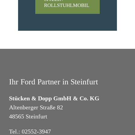
[2] Gemäß Darlehensbedingungen sind Sie
ROLLSTUHLMOBIL
verpflichtet eine Vollkaskoversicherung
abzuschließen.
PER EMAIL EMPFANGEN
Ihr Ford Partner in Steinfurt
Stücken & Dopp GmbH & Co. KG
Altenberger Straße 82
48565 Steinfurt
Tel.:
02552-3947