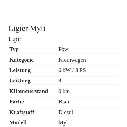
Ligier
Myli
L
E.pic
E
Typ
Pkw
Kategorie
Kleinwagen
K
Leistung
6 kW / 8 PS
L
Leistung
8
L
Kilometerstand
0 km
K
Farbe
Blau
E
Kraftstoff
Diesel
Modell
Myli
K