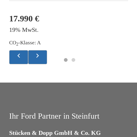
17.990 €
1
19% MwSt.
1
CO
-Klasse:
A
2
Ihr Ford Partner in Steinfurt
Stücken & Dopp GmbH & Co. KG