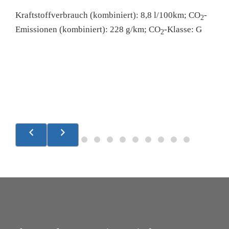
C
Kraftstoffverbrauch (kombiniert):
8,8 l/100km
;
CO
-
2
Emissionen (kombiniert):
228 g/km
;
CO
-Klasse:
G
2
,5