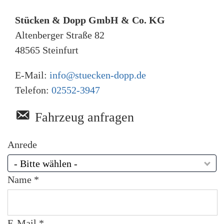
u
t
Stücken & Dopp GmbH & Co. KG
z
Postleitzahl
Land
Altenberger Straße 82
*
48565
Steinfurt
Sonstige Anmerkungen
E-Mail:
info@stuecken-dopp.de
S
o
Telefon:
02552-3947
n
s
t
Fahrzeug anfragen
i
g
e
Anrede
Datenschutz
A
n
- Bitte wählen -
m
D
Hiermit bestätige ich, dass ich die
Daten­schutz­erklärung
Name *
e
a
gelesen habe.
r
t
k
e
u
n
[1]
Ein Finanzierungsbeispiel der Creditplus
n
s
E-Mail *