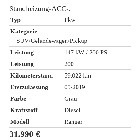
Standheizung-ACC-.
Typ
Pkw
K
Kategorie
SUV/Geländewagen/Pickup
L
Leistung
147 kW / 200 PS
L
Leistung
200
K
Kilometerstand
59.022 km
E
Erstzulassung
05/2019
Farbe
Grau
)
Kraftstoff
Diesel
K
Modell
Ranger
5
31.990 €
1