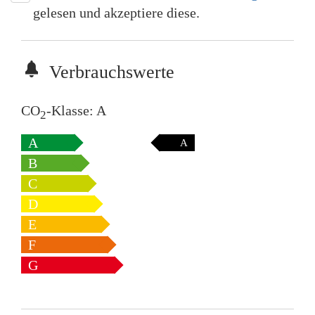
gelesen und akzeptiere diese.
Verbrauchswerte
CO
-Klasse:
A
2
A
A
B
C
D
E
F
G