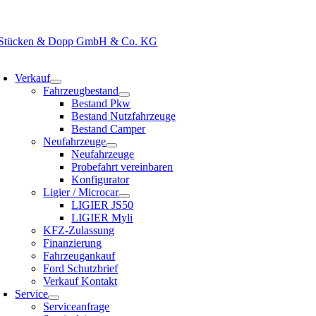
Zum
rkstatt:
02552 702129
|
Verkauf:
02552 3948
|
Verkauf Camper:
02552
Inhalt
springen
oggle
avigation
Verkauf
Fahrzeugbestand
Bestand Pkw
Bestand Nutzfahrzeuge
Bestand Camper
Neufahrzeuge
Neufahrzeuge
Probefahrt vereinbaren
Konfigurator
Ligier / Microcar
LIGIER JS50
LIGIER Myli
KFZ-Zulassung
Finanzierung
Fahrzeugankauf
Ford Schutzbrief
Verkauf Kontakt
Service
Serviceanfrage