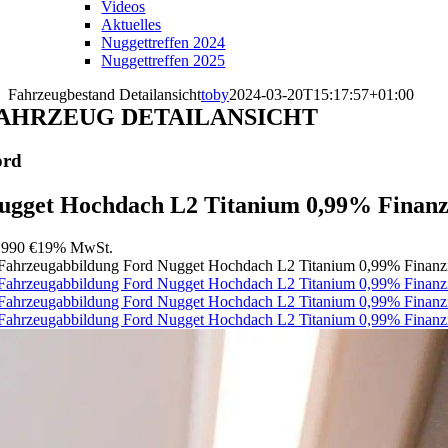
Videos
Aktuelles
Nuggettreffen 2024
Nuggettreffen 2025
Fahrzeugbestand Detailansicht
toby
2024-03-20T15:17:57+01:00
AHRZEUG DETAILANSICHT
ord
ugget Hochdach L2 Titanium 0,99% Finanz
.990 €
19% MwSt.