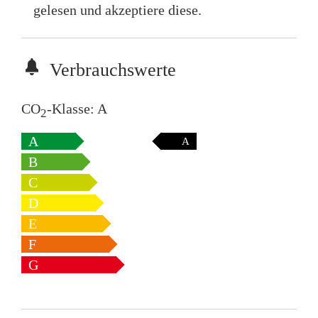
gelesen und akzeptiere diese.
Verbrauchswerte
CO
-Klasse:
A
2
A
A
B
C
D
E
F
G