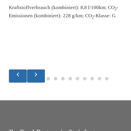
C
Kraftstoffverbrauch (kombiniert):
8,8 l/100km
;
CO
-
2
Emissionen (kombiniert):
228 g/km
;
CO
-Klasse:
G
2
,5