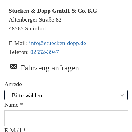
u
Stücken & Dopp GmbH & Co. KG
t
z
Altenberger Straße 82
*
48565
Steinfurt
E-Mail:
info@stuecken-dopp.de
Telefon:
02552-3947
Fahrzeug anfragen
Anrede
- Bitte wählen -
Name *
E-Mail *