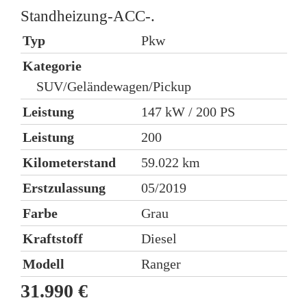
Standheizung-ACC-.
Typ
Pkw
K
Kategorie
SUV/Geländewagen/Pickup
L
Leistung
147 kW / 200 PS
L
Leistung
200
K
Kilometerstand
59.022 km
E
Erstzulassung
05/2019
Farbe
Grau
)
Kraftstoff
Diesel
K
Modell
Ranger
5
31.990 €
1