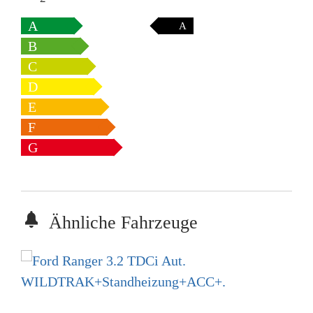
A
A
B
C
D
E
F
G
Ähnliche Fahrzeuge