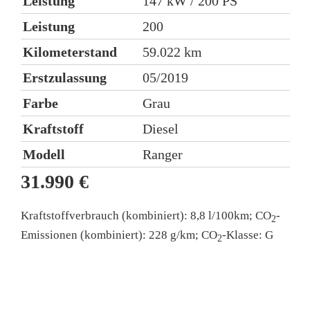
Leistung
147 kW / 200 PS
L
Leistung
200
K
Kilometerstand
59.022 km
E
Erstzulassung
05/2019
Farbe
Grau
)
Kraftstoff
Diesel
K
Modell
Ranger
5
31.990 €
1
C
Kraftstoffverbrauch (kombiniert):
8,8 l/100km
;
CO
-
2
Emissionen (kombiniert):
228 g/km
;
CO
-Klasse:
G
2
,5