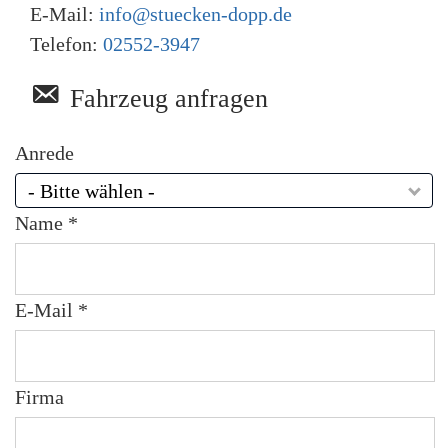
n
s
E-Mail:
info@stuecken-dopp.de
g
Bank AG, Augustenstraße 7, 70178
c
e
Telefon:
02552-3947
h
Stuttgart.
Ist der Darlehensnehmer
n
u
Verbraucher, besteht nach Vertragsschluss ein
t
Fahrzeug anfragen
z
gesetzliches Widerrufsrecht nach §495 BGB.
*
[2] Gemäß Darlehensbedingungen sind Sie
Anrede
verpflichtet eine Vollkaskoversicherung
- Bitte wählen -
abzuschließen.
Name *
PER EMAIL EMPFANGEN
E-Mail *
Firma