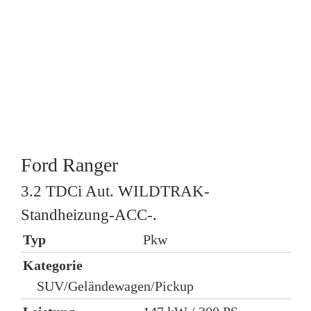
Ford
Ranger
3.2 TDCi Aut. WILDTRAK-
R
Standheizung-ACC-.
Typ
Pkw
K
Kategorie
SUV/Geländewagen/Pickup
L