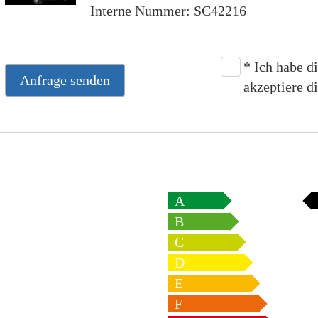
Interne Nummer: SC42216
* Ich habe d
Anfrage senden
akzeptiere di
A
B
C
D
E
F