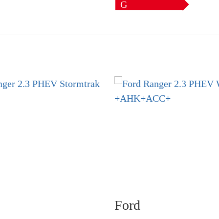
G
Ford