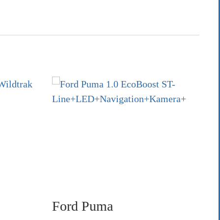
Ford
Puma
F