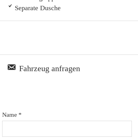
Separate Dusche
m Fahrzeug
Region
Land
Drag & Drop Files,
Choose Files to Upload
ungen
Du kannst bis zu 10 Dateien hochladen.
Fahrzeug anfragen
 noch ein paar Bilder vom Fahrzeug hochladen.
itteilungen
Name *
ich, dass ich die
Daten­schutz­erklärung
gelesen habe.