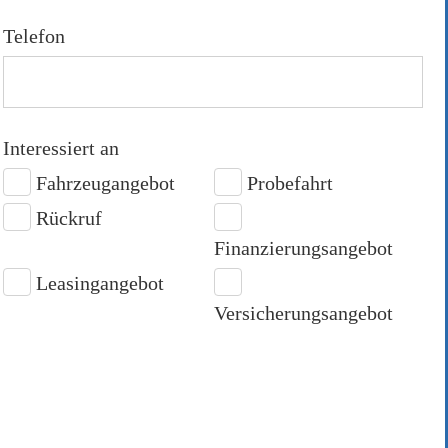
ße 7, 70178
Telefon
hluss ein
rsicherung
Interessiert an
Fahrzeugangebot
Probefahrt
EWERTEN
Rückruf
MAIL EMPFANGEN
Finanzierungsangebot
Leasingangebot
Versicherungsangebot