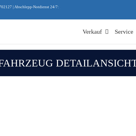
702127
|
Abschlepp-Notdienst 24/7:
Verkauf
Service
FAHRZEUG DETAILANSICH
hner
ose Online-Bewertung
ard-Ratenkredit
Ballon-Finanzi
Nachname