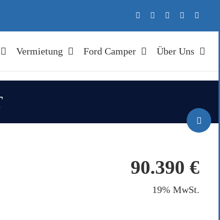
Vermietung
Ford Camper
Über Uns
T
Toggle
Sliding
Bar
Area
90.390 €
erung
19% MwSt.