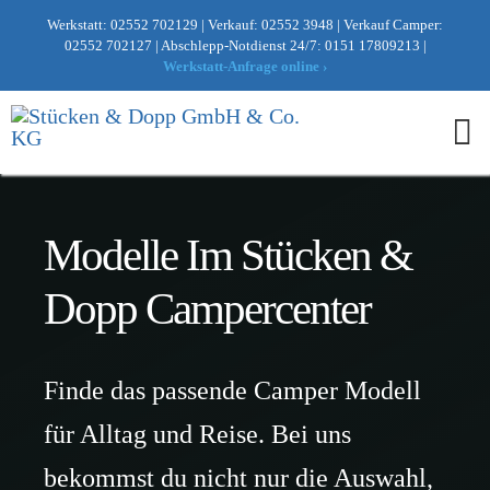
Zum
Werkstatt:
02552 702129
|
Verkauf:
02552 3948
|
Verkauf Camper:
Inhalt
02552 702127
|
Abschlepp-Notdienst 24/7:
0151 17809213
|
Werkstatt-Anfrage online ›
springen
To
Nav
Home
Modelle
Modelle Im Stücken &
Bestand
Dopp Campercenter
Finanzierungsrechner
Kostenlose Online-Bewertung
Nuggetshop24
K
Finde das passende Camper Modell
Vermietung
r
Name
e
für Alltag und Reise. Bei uns
Standard-Ratenkredit
Ersatzteile
d
i
N
bekommst du nicht nur die Auswahl,
t
a