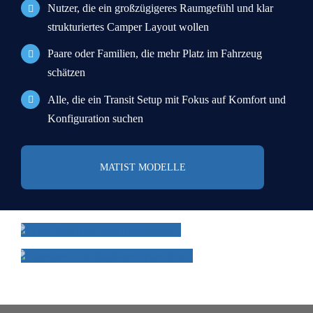
*
Nutzer, die ein großzügigeres Raumgefühl und klar
[2] Gemäß Darlehensbedingungen sind Sie
strukturiertes Camper Layout wollen
verpflichtet eine Vollkaskoversicherung
Paare oder Familien, die mehr Platz im Fahrzeug
abzuschließen.
schätzen
Alle, die ein Transit Setup mit Fokus auf Komfort und
Konfiguration suchen
PER EMAIL EMPFANGEN
MATIST MODELLE
DER NEUE
CAMPER
FORD