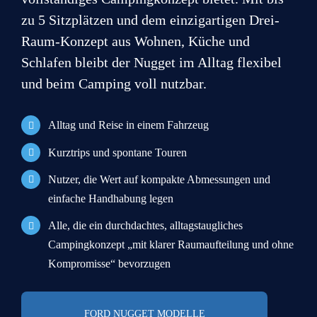
a
.
g
n
Telefon
i
zu 5 Sitzplätzen und dem einzigartigen Drei-
s
l
t
Raum-Konzept aus Wohnen, Küche und
*
T
i
e
Schlafen bleibt der Nugget im Alltag flexibel
g
l
e
und beim Camping voll nutzbar.
e
M
Adresse
f
i
Datenschutz
o
t
Alltag und Reise in einem Fahrzeug
n
t
A
e
D
n
Hiermit bestätige ich, dass ich die
Daten­schutz­erklärung
Kurztrips und spontane Touren
i
a
s
gelesen habe.
Adresszeile 1
l
t
c
Nutzer, die Wert auf kompakte Abmessungen und
u
e
h
einfache Handhabung legen
n
n
KOSTENLOS BEWERTEN
r
g
s
i
Stadt
Region
e
Alle, die ein durchdachtes, alltagstaugliches
c
f
n
h
t
Campingkonzept „mit klarer Raumaufteilung und ohne
u
Kompromisse“ bevorzugen
t
z
Postleitzahl
Land
*
Sonstige Anmerkungen
FORD NUGGET MODELLE