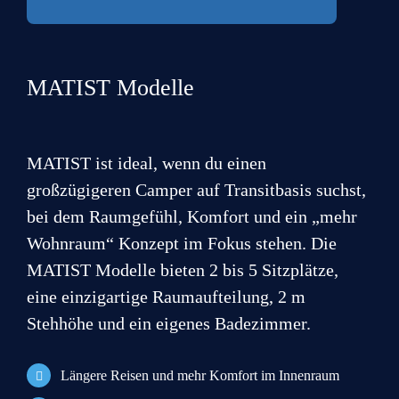
S
o
n
MATIST Modelle
s
t
i
g
e
MATIST ist ideal, wenn du einen
Datenschutz
A
großzügigeren Camper auf Transitbasis suchst,
n
m
D
bei dem Raumgefühl, Komfort und ein „mehr
Hiermit bestätige ich, dass ich die
Daten­schutz­erklärung
e
a
gelesen habe.
r
Wohnraum“ Konzept im Fokus stehen. Die
t
k
e
MATIST Modelle bieten 2 bis 5 Sitzplätze,
u
n
[1]
Ein Finanzierungsbeispiel der Creditplus
n
eine einzigartige Raumaufteilung, 2 m
s
g
Bank AG, Augustenstraße 7, 70178
c
Stehhöhe und ein eigenes Badezimmer.
e
h
Stuttgart.
Ist der Darlehensnehmer
n
u
Verbraucher, besteht nach Vertragsschluss ein
t
Längere Reisen und mehr Komfort im Innenraum
z
gesetzliches Widerrufsrecht nach §495 BGB.